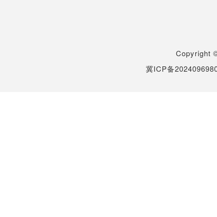
Copyrigh
冀ICP备202409698