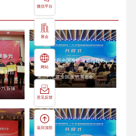
微信平台
展会
第二十七届全国发明展览会在石
网站
家庄开幕
竞争力百
第二十,七届,全国,发明,展览会
争力,百强
意见反馈
返回顶部