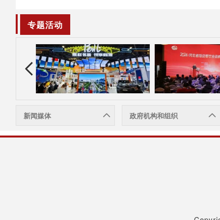
专题活动
新闻媒体
政府机构和组织
Copyr