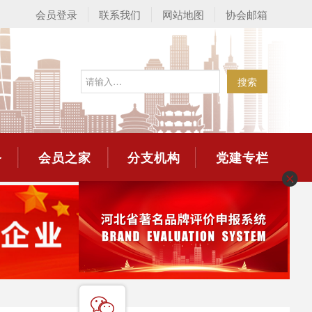
会员登录
联系我们
网站地图
协会邮箱
搜索
务
会员之家
分支机构
党建专栏