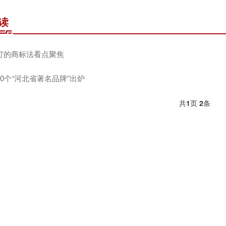
读
订的商标法看点聚焦
40个“河北省著名品牌”出炉
共
1
页
2
条