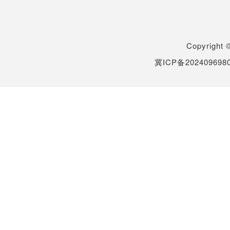
Copyrigh
冀ICP备202409698