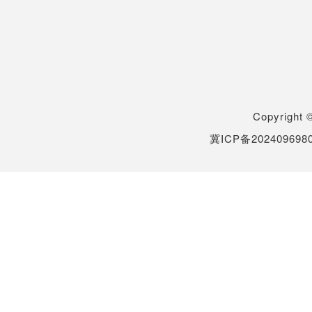
Copyrigh
冀ICP备202409698