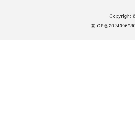
Copyrigh
冀ICP备202409698