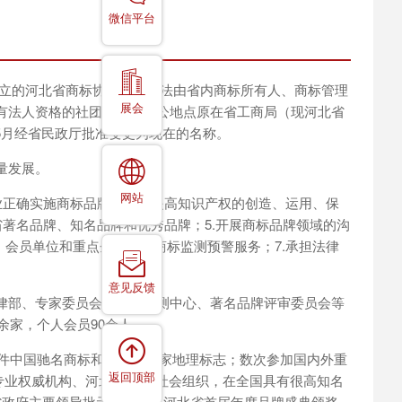
微信平台
日成立的河北省商标协会，是依法由省内商标所有人、商标管理
展会
有法人资格的社团组织。办公地点原在省工商局（现河北省
0年5月经省民政厅批准变更为现在的名称。
量发展。
网站
企业正确实施商标品牌战略，提高知识产权的创造、运用、保
省著名品牌、知名品牌和优秀品牌；5.开展商标品牌领域的沟
、会员单位和重点企业提供商标监测预警服务；7.承担法律
意见反馈
律部、专家委员会、商标监测中心、著名品牌评审委员会等
余家，个人会员90余人。
余件中国驰名商标和70余件国家地理标志；数次参加国内外重
返回顶部
域专业权威机构、河北省5A级社会组织，在全国具有很高知名
省政府主要领导批示；举办了河北省首届年度品牌盛典颁奖