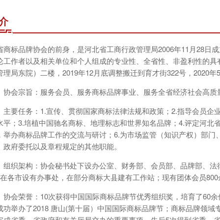
介
省商标品牌协会的前身，是河北省工商行政管理局2006年11月28
论工作者以及相关单位和个人组成的专业性、全省性、非盈利性的具
理局东院）二楼，2019年12月底调整搬迁到育才街322号，202
）协会宗旨：服务会员、服务商标品牌事业、服务全省经济社会高质
）主要任务：1.宣传、贯彻国家商标法律法规和政策；2.指导会员
水平；3.培植中国驰名商标、地理标志和世界知名品牌；4.评定河北
，举办商标品牌工作的交流与研讨；6.为市场监管（知识产权）部门
、政府委托以及章程规定的其他职能。
）组织架构：协会秘书处下设办公室、财务部、会员部、品牌部、法
；在各市设有办事处，在部分商标大县建有工作站；现有团体会员800
）协会荣誉：10次获得中国国际商标品牌节优秀组织奖，培育了60
成功举办了2018 唐山(第十届）中国国际商标品牌节；商标品牌领
完成省委、省政府和有关厅局交办的重要事项，先后5次得到省委、