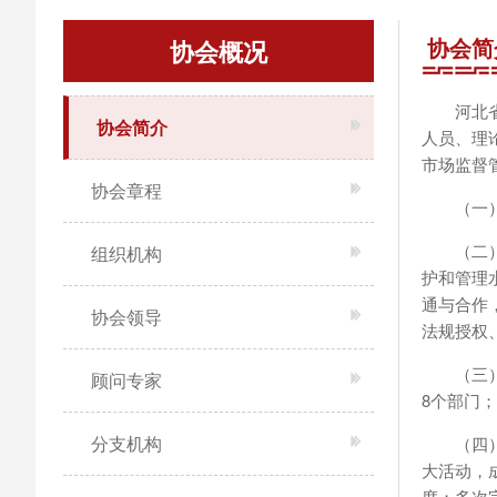
协会简
协会概况
河北
协会简介
人员、理
市场监督管
协会章程
（一
（二
组织机构
护和管理
通与合作
协会领导
法规授权
（三
顾问专家
8个部门
分支机构
（四
大活动，
度；多次