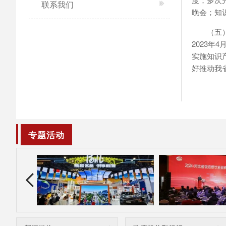
联系我们
晚会；知
（五
2023
实施知识
好推动我
专题活动