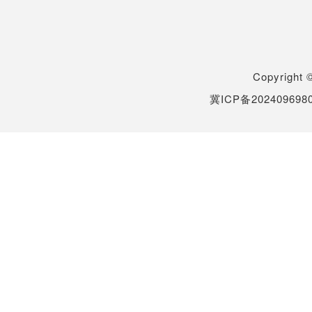
Copyrigh
冀ICP备202409698