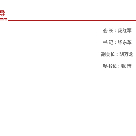
导
会 长：庞红军
书 记：毕东革
副会长：胡万龙
秘书长：张 琦