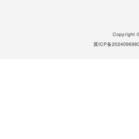
Copyrigh
冀ICP备202409698