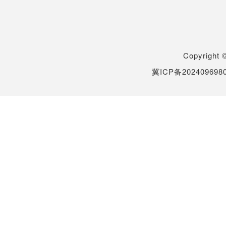
Copyrigh
冀ICP备202409698