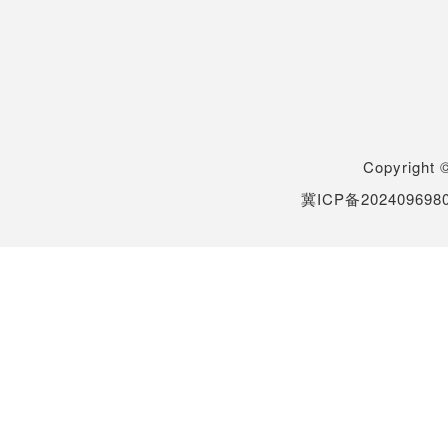
Copyrigh
冀ICP备202409698