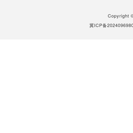
Copyrigh
冀ICP备202409698