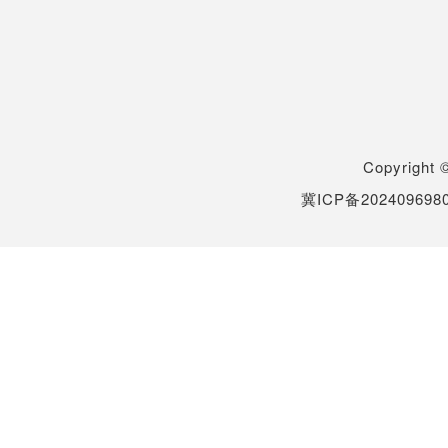
Copyrigh
冀ICP备202409698