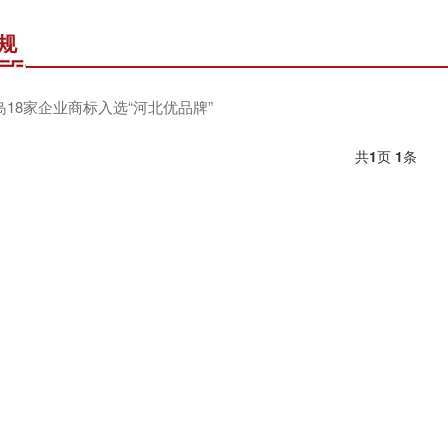
规
岛18家企业商标入选“河北优品牌”
共
1
页
1
条