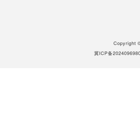
Copyrigh
冀ICP备202409698