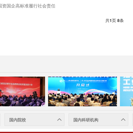
国资国企高标准履行社会责任
共
1
页
8
条
国内院校
国内科研机构