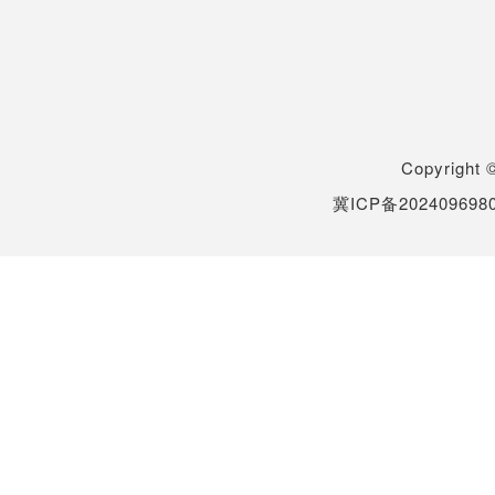
Copyrigh
冀ICP备202409698